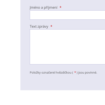
Jméno a příjmení
*
Text zprávy
*
Položky označené hvězdičkou (
*
) jsou povinné.
Formulář
se
nepodařilo
odeslat.